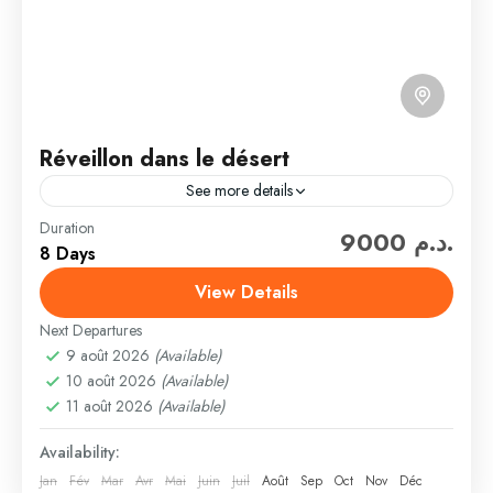
Réveillon dans le désert
See more details
Duration
Célébrez la soirée de la Saint-Sylvestre au cœur des
9000 د.م.
8 Days
grandes dunes de Chegaga en savourant un
méchoui, tradition culinaire, au beau milieu du désert,
View Details
accompagné...
Next Departures
CIRCUITS DÉSERT
,
EN PETIT GROUPE
9 août 2026
(Available)
Easy
10 août 2026
(Available)
11 août 2026
(Available)
Availability:
Jan
Fév
Mar
Avr
Mai
Juin
Juil
Août
Sep
Oct
Nov
Déc