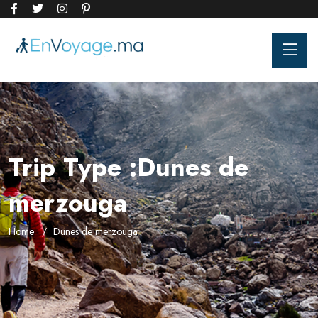
Trip Type :Dunes de
merzouga
Home
Dunes de merzouga