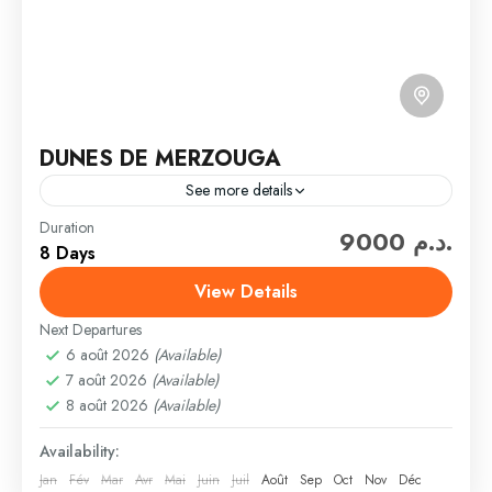
DUNES DE MERZOUGA
See more details
Duration
Partez à la découverte à bord d'un circuit en 4x4 de
9000 د.م.
8 Days
la fameuse route des 1000 kasbahs, du désert de
l'Erg Chebbi, des oasis ensorcelantes...
View Details
Next Departures
CIRCUITS DÉSERT
6 août 2026
(Available)
7 août 2026
(Available)
8 août 2026
(Available)
Availability:
Jan
Fév
Mar
Avr
Mai
Juin
Juil
Août
Sep
Oct
Nov
Déc