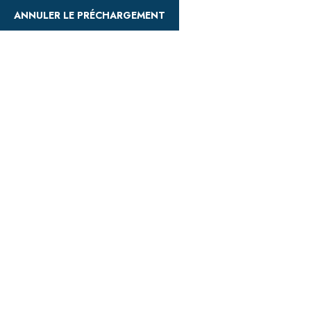
ANNULER LE PRÉCHARGEMENT
Activities :La perle du
sud
Home
La perle du sud