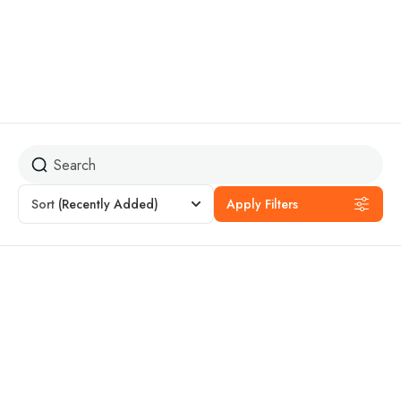
La perle du sud
Sort
(Recently Added)
Apply Filters