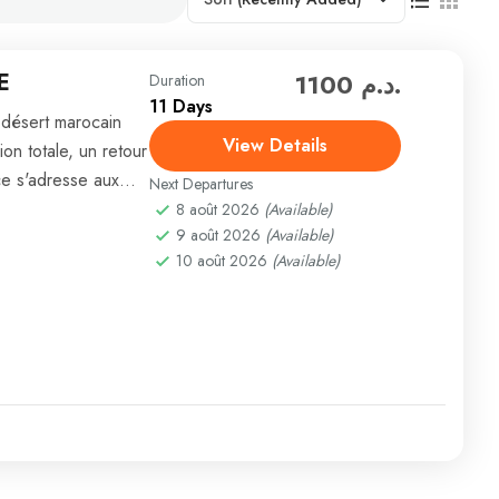
E
1100 د.م.
Duration
11 Days
désert marocain
View Details
on totale, un retour
e s'adresse aux
Next Departures
8 août 2026
(Available)
9 août 2026
(Available)
10 août 2026
(Available)