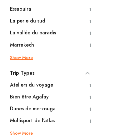
Essaouira
1
La perle du sud
1
La vallée du paradis
1
Marrakech
1
Show More
Trip Types
Ateliers du voyage
1
Bien être Agafay
1
Dunes de merzouga
1
Multisport de l'atlas
1
Show More