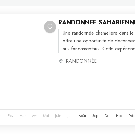
RANDONNEE SAHARIENN
Une randonnée chamelière dans le 
offre une opportunité de déconnexi
aux fondamentaux. Cette expérienc
amateurs de trekking, en...
RANDONNÉE
n
Fév
Mar
Avr
Mai
Juin
Juil
Août
Sep
Oct
Nov
Déc