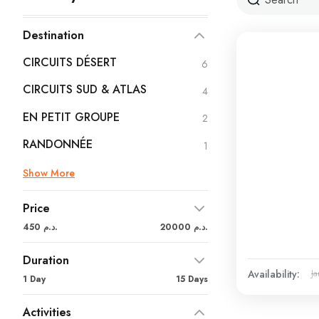
Destination
CIRCUITS DÉSERT
6
CIRCUITS SUD & ATLAS
4
EN PETIT GROUPE
2
RANDONNÉE
1
Show More
Price
20000 د.م.
450 د.م.
Duration
Availability:
Ja
1 Day
15 Days
Activities