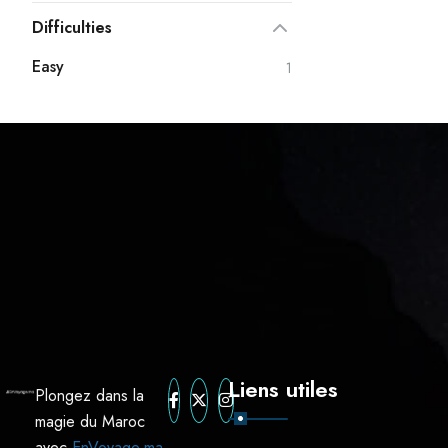
Difficulties
Easy
1
Liens utiles
Plongez dans la
magie du Maroc
avec
EnVoyage.ma